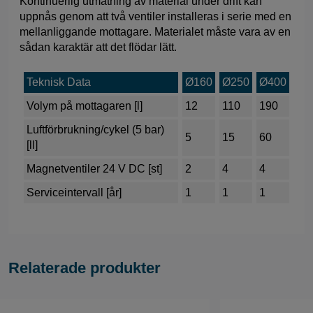
Kontinuerlig utmatning av material under drift kan
uppnås genom att två ventiler installeras i serie med en
mellanliggande mottagare. Materialet måste vara av en
sådan karaktär att det flödar lätt.
Teknisk Data
Ø160
Ø250
Ø400
Volym på mottagaren [l]
12
110
190
Luftförbrukning/cykel (5 bar)
5
15
60
[ll]
Magnetventiler 24 V DC [st]
2
4
4
Serviceintervall [år]
1
1
1
Relaterade produkter