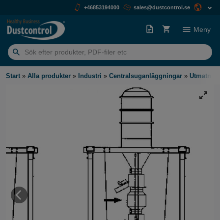
+46853194000
sales@dustcontrol.se
Meny
Sök
efter:
Start
»
Alla produkter
»
Industri
»
Centralsuganläggningar
»
Utmatnin