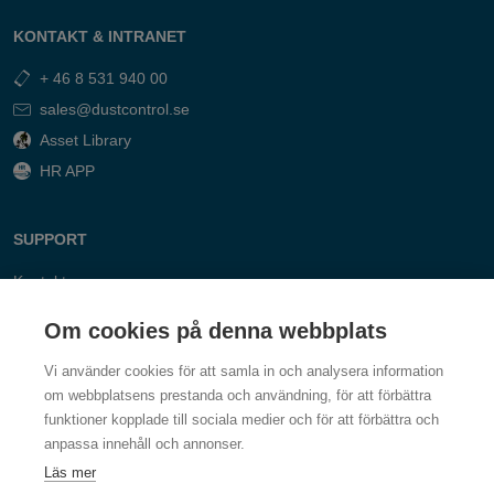
KONTAKT & INTRANET
+ 46 8 531 940 00
sales@dustcontrol.se
Asset Library
HR APP
SUPPORT
Kontakt
FAQ
Om cookies på denna webbplats
Vi använder cookies för att samla in och analysera information
om webbplatsens prestanda och användning, för att förbättra
funktioner kopplade till sociala medier och för att förbättra och
anpassa innehåll och annonser.
Läs mer