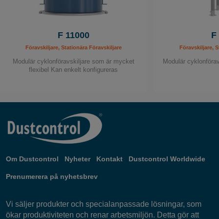
F 11000
F
Föravskiljare, Stationära Föravskiljare
Föravskiljare, S
Modulär cyklonföravskiljare som är mycket
Modulär cyklonföravs
flexibel Kan enkelt konfigureras
Om Dustcontrol
Nyheter
Kontakt
Dustcontrol Worldwide
Prenumerera på nyhetsbrev
Vi säljer produkter och specialanpassade lösningar, som
ökar produktiviteten och renar arbetsmiljön. Detta gör att