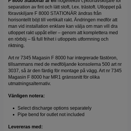
F 8000 Stationär är en
högeffektiv cyklonavskiljare för
separation av fint och lätt stoft, t.ex. trästoft. Utloppet på
föravskiljare F 8000 STATIONÄR ändras från
horisontellt böjt till vertikalt rakt. Ändringen medför att
man vid installation enklare kan välja om man vill dra
utloppet rakt uppåt eller – genom att komplettera med
en rörböj – få full frihet i utloppets utformning och
riktning.
Art nr 7345 Magasin F 8000 har integrerade fästöron,
tillsammans med de medföljande konsolerna 500 art nr
3037, så är den färdig för montage på vägg. Art nr 7345
Magasin F 8000 har MR1 gränssnitt för olika
utmatningsalternativ.
Vänligen notera:
Select discharge options separately
Pipe bend for outlet not included
Levereras med: