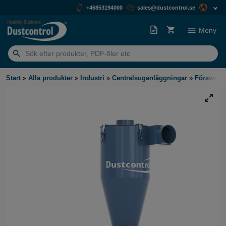
+46853194000
sales@dustcontrol.se
Meny
Sök
efter:
Start
»
Alla produkter
»
Industri
»
Centralsuganläggningar
»
Föravskilj