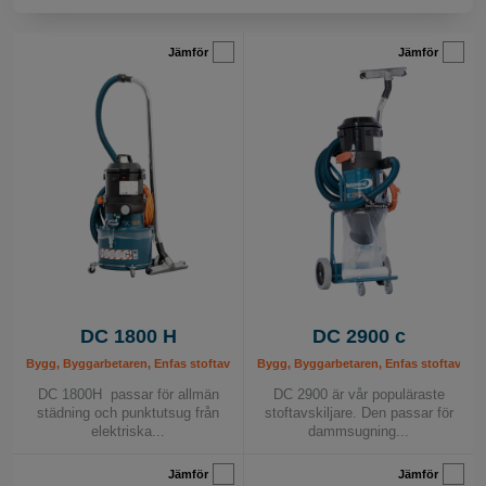
redo för nästa kund.
Jämför
Jämför
Detta är vad vi kallar
Efficient Rental-Ready
Machines
– minimalt stillestånd, maximal intäkt.
Låg TCO och snabb ROI
När vi utvecklar våra produkter står
kvalitet och
säkerhet
alltid i fokus. Våra maskiner är byggda för
att hålla länge, ofta över ett decennium i
uthyrningsverksamhet, tack vare robust
konstruktion och komponenter av högsta kvalitet.
DC 1800 H
DC 2900 c
Bygg, Byggarbetaren, Enfas stoftavskiljare, Håltagaren, Industri, Kvartsdamm - L
Bygg, Byggarbetaren, Enfas stoftavskilja
De är designade för att prestera i krävande miljöer
som byggbranschen, där driftsäkerhet är
DC 1800H passar för allmän
DC 2900 är vår populäraste
städning och punktutsug från
stoftavskiljare. Den passar för
avgörande.
elektriska...
dammsugning...
Fördelar:
Jämför
Jämför