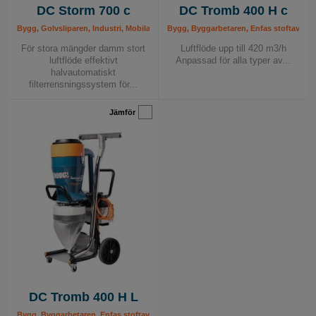
DC Storm 700 c
DC Tromb 400 H c
Bygg, Golvsliparen, Industri, Mobila stoftavskiljare, Stoftavskiljare, Våtsugar & 
Bygg, Byggarbetaren, Enfas stoftavskilja
För stora mängder damm stort
Luftflöde upp till 420 m3/h
luftflöde effektivt
Anpassad för alla typer av...
halvautomatiskt
filterrensningssystem för...
Jämför
DC Tromb 400 H L
Bygg, Byggarbetaren, Enfas stoftavskiljare, Golvsliparen, Håltagaren, Industri, M