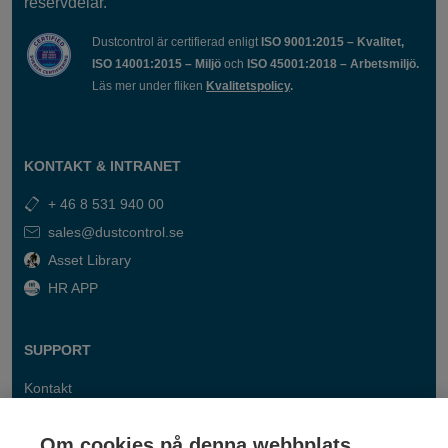
reservdelar.
Dustcontrol är certifierad enligt
ISO 9001:2015 – Kvalitet,
ISO 14001:2015 – Miljö
och
ISO 45001:2018 – Arbetsmiljö.
Läs mer under fliken
Kvalitetspolicy
.
KONTAKT & INTRANET
+ 46 8 531 940 00
sales@dustcontrol.se
Asset Library
HR APP
SUPPORT
Kontakt
FAQ
Om cookies på denna webbplats