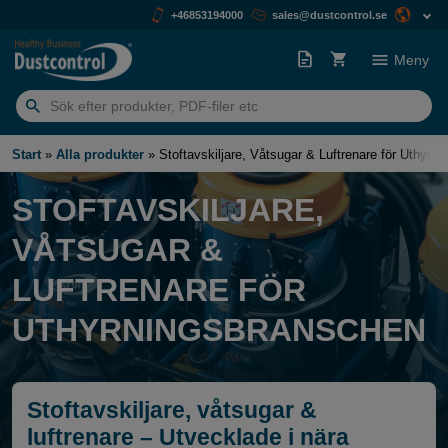
+46853194000
sales@dustcontrol.se
Meny
Sök
efter:
Start
»
Alla produkter
»
Stoftavskiljare, Våtsugar & Luftrenare för Uthyrn
STOFTAVSKILJARE,
VÅTSUGAR &
LUFTRENARE FÖR
UTHYRNINGSBRANSCHEN
Stoftavskiljare, våtsugar &
luftrenare – Utvecklade i nära