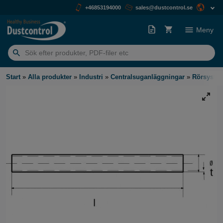
+46853194000
sales@dustcontrol.se
Meny
Sök
efter:
Start
»
Alla produkter
»
Industri
»
Centralsuganläggningar
»
Rörsyste