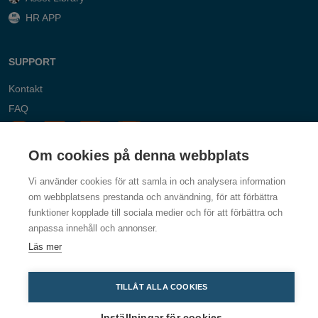
HR APP
SUPPORT
Kontakt
FAQ
Om cookies på denna webbplats
Vi använder cookies för att samla in och analysera information
om webbplatsens prestanda och användning, för att förbättra
funktioner kopplade till sociala medier och för att förbättra och
anpassa innehåll och annonser.
Läs mer
TILLÅT ALLA COOKIES
Dustcontrol, Box 3088, Kumla Gårdsväg 14, 145 03 Norsborg,
SWEDEN
Inställningar för cookies