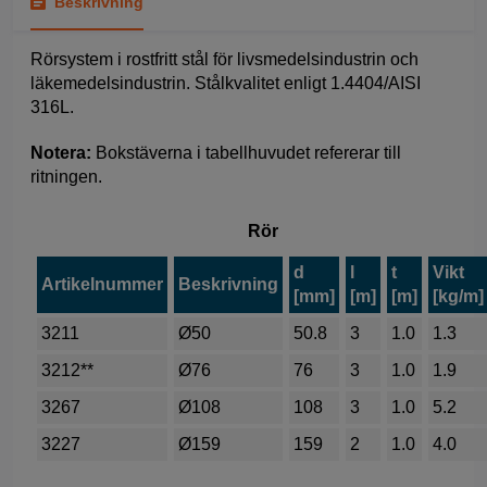
Beskrivning
Rörsystem i rostfritt stål för livsmedelsindustrin och
läkemedelsindustrin. Stålkvalitet enligt 1.4404/AISI
316L.
Notera:
Bokstäverna i tabellhuvudet refererar till
ritningen.
Rör
d
l
t
Vikt
Artikelnummer
Beskrivning
[mm]
[m]
[m]
[kg/m]
3211
Ø50
50.8
3
1.0
1.3
3212**
Ø76
76
3
1.0
1.9
3267
Ø108
108
3
1.0
5.2
3227
Ø159
159
2
1.0
4.0