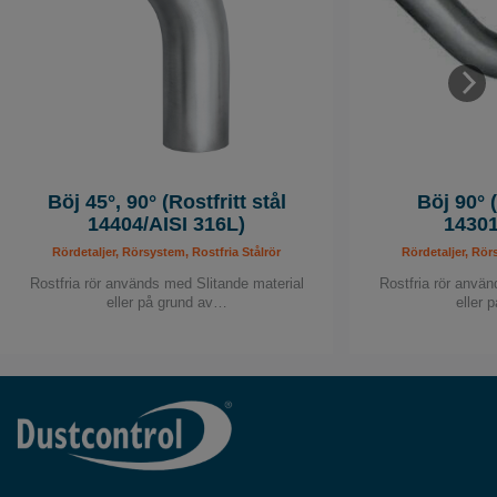
Böj 45°, 90° (Rostfritt stål
Böj 90° (
14404/AISI 316L)
14301
Rördetaljer, Rörsystem, Rostfria Stålrör
Rördetaljer, Rör
Rostfria rör används med Slitande material
Rostfria rör använ
eller på grund av…
eller 