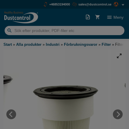
+46853194000
sales@dustcontrol.se
Meny
Sök
efter:
Start
»
Alla produkter
»
Industri
»
Förbrukningsvaror
»
Filter
»
Filter 