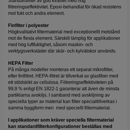
Standardfilter av god kvalitet med hög
filtreringseffektivitet. Epoxi-behandlat för ökad resistens
mot fukt och andra element.
Finfilter i polyester
Högkvalitativt filtermaterial med exceptionellt motstånd
mot de flesta element. Särskilt lämplig för applikationer
med hög luftfuktighet, såsom maskin- och
verktygsverkstäder där skär- och kylvätskor används.
HEPA Filter
På många modeller monteras ett separat mikrofilter,
efter finfiltret. HEPA-filtret är tillverkat av glasfiber med
ett stödskikt av cellulosa. Filtreringseffektiviteten på
99,9 % enligt EN 1822-1 garanterar att även de minsta
partiklarna avskiljs. I samband med avskiljning av
speciella typer av material kan filter specialtillverkas i
samma byggform men med speciellt filtermaterial.
I applikationer som kräver speciella filtermaterial
kan standardfilterkonfigurationer beställas med