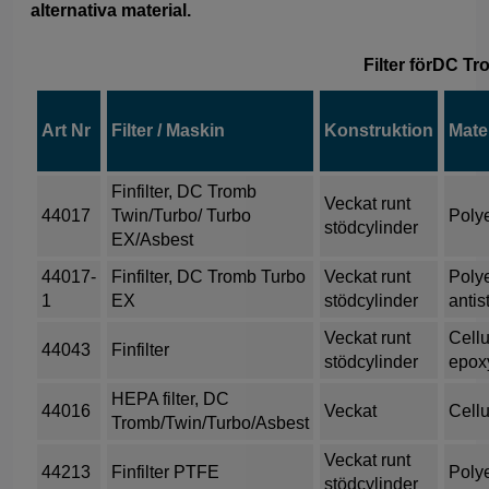
alternativa material.
Filter förDC T
Art Nr
Filter / Maskin
Konstruktion
Mater
Finfilter, DC Tromb
Veckat runt
44017
Twin/Turbo/ Turbo
Poly
stödcylinder
EX/Asbest
44017-
Finfilter, DC Tromb Turbo
Veckat runt
Polye
1
EX
stödcylinder
antis
Veckat runt
Cellu
44043
Finfilter
stödcylinder
epox
HEPA filter, DC
44016
Veckat
Cellu
Tromb/Twin/Turbo/Asbest
Veckat runt
44213
Finfilter PTFE
Poly
stödcylinder