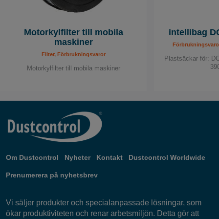
Motorkylfilter till mobila
intellibag D
maskiner
Förbrukningsvaror
Filter, Förbrukningsvaror
Plastsäckar för: 
39
Motorkylfilter till mobila maskiner
Om Dustcontrol
Nyheter
Kontakt
Dustcontrol Worldwide
Prenumerera på nyhetsbrev
Vi säljer produkter och specialanpassade lösningar, som
ökar produktiviteten och renar arbetsmiljön. Detta gör att