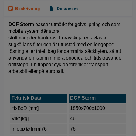
Beskrivning
Dokument
DCF Storm
passar utmärkt för golvslipning och semi-
mobila system där stora
stoftmängder hanteras. Föravskiljaren avlastar
sugkällans filter och är utrustad med en longopac-
lösning eller intellibag för dammfria säckbyten, så att
användaren kan minimera onödiga och tidskrävande
driftstopp. En tippbar cyklon förenklar transport i
arbetsbil eller på europall.
Teknisk Data
DCF Storm
HxBxD [mm]
1850x700x1000
Vikt [kg]
46
Inlopp Ø [mm]76
76