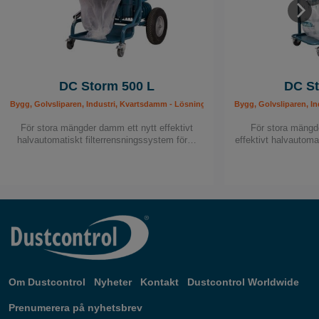
DC Storm 500 L
DC St
Bygg, Golvsliparen, Industri, Kvartsdamm - Lösningar, Mobila stoftavskiljare, Stoft
Bygg, Golvsliparen, Ind
För stora mängder damm ett nytt effektivt
För stora mängde
halvautomatiskt filterrensningssystem för…
effektivt halvautoma
Om Dustcontrol
Nyheter
Kontakt
Dustcontrol Worldwide
Prenumerera på nyhetsbrev