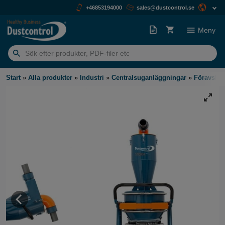
+46853194000
sales@dustcontrol.se
Meny
Sök
efter:
Start
»
Alla produkter
»
Industri
»
Centralsuganläggningar
»
Föravskilj