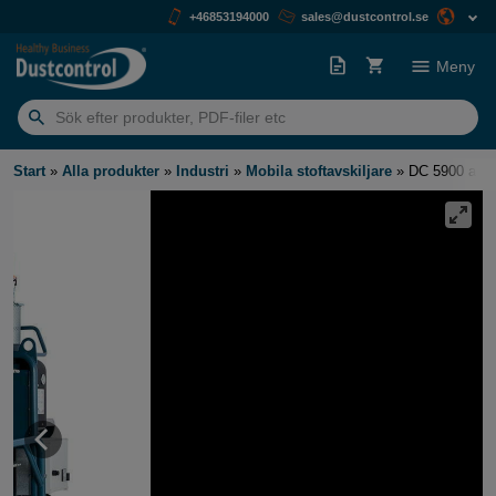
+46853194000
sales@dustcontrol.se
Meny
Sök
efter:
Start
»
Alla produkter
»
Industri
»
Mobila stoftavskiljare
»
DC 5900 a 9