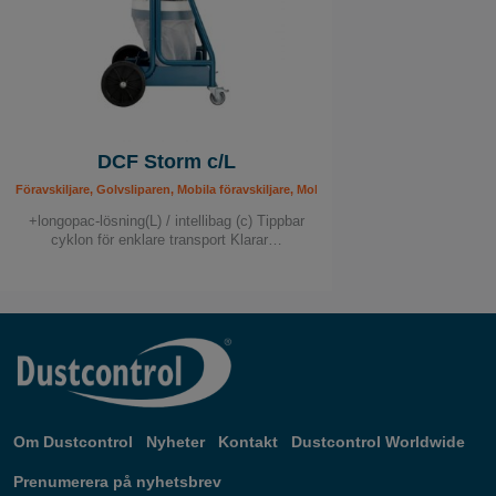
DCF Storm c/L
Föravskiljare, Golvsliparen, Mobila föravskiljare, Mobila Föravskiljare, Sanerare
+longopac-lösning(L) / intellibag (c) Tippbar
cyklon för enklare transport Klarar…
Om Dustcontrol
Nyheter
Kontakt
Dustcontrol Worldwide
Prenumerera på nyhetsbrev