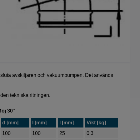
 ansluta avskiljaren och vakuumpumpen. Det används
.
 den tekniska ritningen.
Böj 30°
d [mm]
l [mm]
l [mm]
Vikt [kg]
100
100
25
0.3