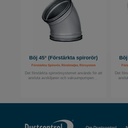
Böj 45° (Förstärkta spirorör)
Böj
Förstärkta Spirorör, Rördetaljer, Rörsystem
Förs
Det förstärkta spirorörsystemet används för att
Det förs
ansluta avskiljaren och vakuumpumpen.…
anslu
Om Dustcontrol
N