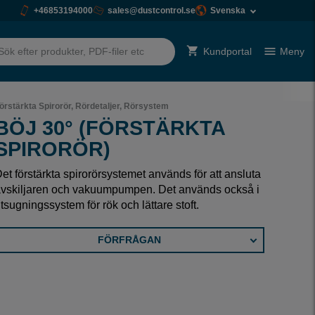
+46853194000
sales@dustcontrol.se
Svenska
Kundportal
Meny
örstärkta Spirorör, Rördetaljer, Rörsystem
BÖJ 30° (FÖRSTÄRKTA
SPIRORÖR)
et förstärkta spirorörsystemet används för att ansluta
vskiljaren och vakuumpumpen. Det används också i
tsugningssystem för rök och lättare stoft.
FÖRFRÅGAN