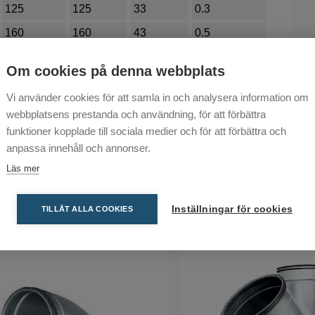
125
125
33
0.3
160
160
43
0.5
200
200
54
0.7
Om cookies på denna webbplats
250
250
67
1.4
Vi använder cookies för att samla in och analysera information om
webbplatsens prestanda och användning, för att förbättra
funktioner kopplade till sociala medier och för att förbättra och
anpassa innehåll och annonser.
Läs mer
Inställningar för cookies
TILLÅT ALLA COOKIES