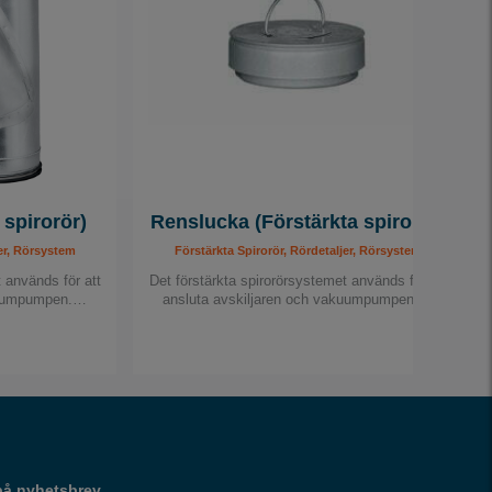
 spirorör)
Renslucka (Förstärkta spirorör)
jer, Rörsystem
Förstärkta Spirorör, Rördetaljer, Rörsystem
 används för att
Det förstärkta spirorörsystemet används för att
akuumpumpen.…
ansluta avskiljaren och vakuumpumpen.…
på nyhetsbrev