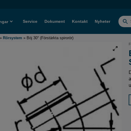
Service
Dokument
Kontakt
Nyheter
ngar
Sök
efter:
»
Rörsystem
»
Böj 30° (Förstärkta spirorör)
F
D
a
u