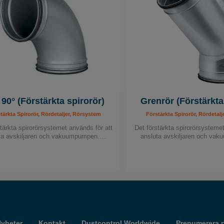
 90° (Förstärkta spirorör)
Grenrör (Förstärkta
tärkta Spirorör, Rördetaljer, Rörsystem
Förstärkta Spirorör, Rördetal
tärkta spirorörsystemet används för att
Det förstärkta spirorörsystemet
ta avskiljaren och vakuumpumpen.…
ansluta avskiljaren och v
yheter
Kontakt
Dustcontrol Worldwide
Prenumerera 