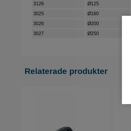
3126
Ø125
3025
Ø160
3026
Ø200
3027
Ø250
Relaterade produkter